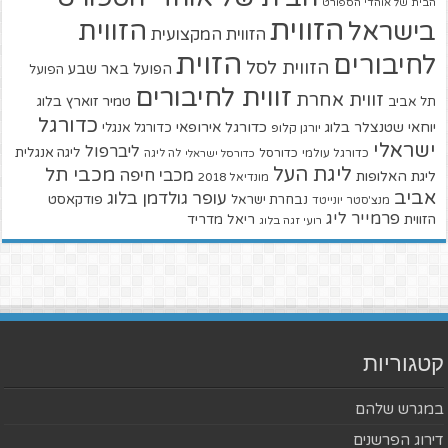
הבית של אוהדי הספורט
הזווית
הזווית
בישראל
הזווית המקצועית
הזוית
לחיבורים
הזווית לסל
הפועל באר שבע
הפועל
זווית לחיבורים
זווית אחרת
טמיר זוארץ בלוג
תל אביב
כדורגל
יוחאי שטנצלר בלוג
כדורגל אירופאי
כדורגל אנגלי
יורגן קלופ
ישראלי
ליברפול
ליגה אנגלית
כדורגל עולמי
כדורסל
כדורסל ישראלי
לה ליגה
ליגת העל
מכבי תל
מכבי חיפה
ליגת האלופות
מונדיאל 2018
אביב
עופר גולדמן בלוג
פודקאסט
נבחרת ישראל
מנצ'סטר יונייטד
פרמייר ליג
הזווית
ריאל מדריד
רועי זגה בלוג
קטגוריות
במגרש שלהם
דירוג הפרשנים