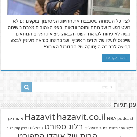
לצד כל השמחה שסובבת את ההישג המסתמן, בוקעים גם לא
מעט רגשות של מתח וחוסר וודאות. בפני הצהובים ניצבת משימה
קשה לא פחות לקראת העונה הבאה: מציאת האדם המתאים
שייכנס לנעליו של ולדימיר איביץ', שמבחינתו כנראה מעוניין לבצע
קפיצה לבריכה העמוקה של הכדורגל האירופי.
המשך לקרוא »
ענן תגיות
hazavit.co.il
Hazavit
NBA
podcast
אהוד ריבן
בלוג ספורט
ביתר ירושלים
ברצלונה
בלוג
אתר הזווית
ברק קורן בלוג
הבית של אוהדי הספורט