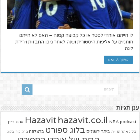
לו הייתם אוהדי לסטר או כל קבוצה קטנה – האם לא הייתם
חותמים על אליפות היסטורית ושנה לאחר מכן התבזות וירידת
ליגה
המשך לקרוא »
ענן תגיות
hazavit.co.il
Hazavit
NBA
podcast
אהוד ריבן
בלוג ספורט
ביתר ירושלים
ברצלונה
בלוג
אתר הזווית
ברק קורן בלוג
הבית של אוהדי הספורט