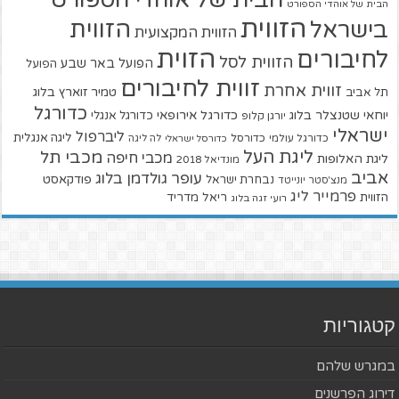
הבית של אוהדי הספורט
הזווית
הזווית
בישראל
הזווית המקצועית
הזוית
לחיבורים
הזווית לסל
הפועל באר שבע
הפועל
זווית לחיבורים
זווית אחרת
טמיר זוארץ בלוג
תל אביב
כדורגל
יוחאי שטנצלר בלוג
כדורגל אירופאי
כדורגל אנגלי
יורגן קלופ
ישראלי
ליברפול
ליגה אנגלית
כדורגל עולמי
כדורסל
כדורסל ישראלי
לה ליגה
ליגת העל
מכבי תל
מכבי חיפה
ליגת האלופות
מונדיאל 2018
אביב
עופר גולדמן בלוג
פודקאסט
נבחרת ישראל
מנצ'סטר יונייטד
פרמייר ליג
הזווית
ריאל מדריד
רועי זגה בלוג
קטגוריות
במגרש שלהם
דירוג הפרשנים