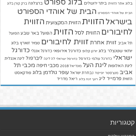
בלוג ספורט
ביתר ירושלים
ברצלונה
בלוג
אתר הזווית
ברק קורן בלוג
הבית של אוהדי הספורט
הבית של אוהדי הספורט
הזווית
הזווית
בישראל
הזווית המקצועית
הזוית
לחיבורים
הזווית לסל
הפועל באר שבע
הפועל
זווית לחיבורים
זווית אחרת
טמיר זוארץ בלוג
תל אביב
כדורגל
יוחאי שטנצלר בלוג
כדורגל אירופאי
כדורגל אנגלי
יורגן קלופ
ישראלי
ליברפול
ליגה אנגלית
כדורגל עולמי
כדורסל
כדורסל ישראלי
לה ליגה
ליגת העל
מכבי תל
מכבי חיפה
ליגת האלופות
מונדיאל 2018
אביב
עופר גולדמן בלוג
פודקאסט
נבחרת ישראל
מנצ'סטר יונייטד
פרמייר ליג
הזווית
ריאל מדריד
רועי זגה בלוג
קטגוריות