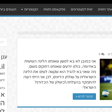
ר הזווית
זווית למצטרפים
פודקאסט הזווית
הקטגוריות
הנצפים ביות
רים
4
ענן 
אני כמובן לא בא לטעון שאנחנו הליגה השישית
il
באירופה, כולנו יודעים שאנחנו רחוקים משם,
מה שאני בא להגיד הוא שקשה לשים את הליגה
ast
הישראלית על שולחן הדיונים, לכן אני הייתי רוצה
ירו
להתמקד בהצלחה\כישלון של הכדורגל
הישראלי.
בלוג
או
המשך לקרוא »
הז
לח