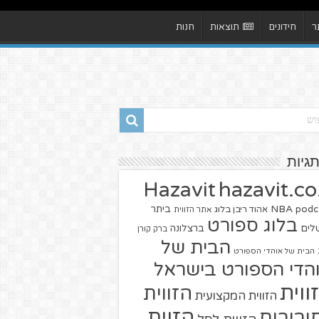
ר
חידונים
תוצאות
חנות
תגיות
hazavit.co.
Hazavit
NBA
podc
ביתר
אהוד ריבן בלוג
אתר הזווית
בלוג ספורט
שלים
ברצלונה
ברק קורן
הבית של
הבית של אוהדי הספורט
הדי הספורט בישראל
ווית
הזווית
הזווית המקצועית
הזוית
יבורים