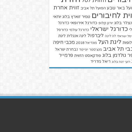
הזווית לסל
זווית אחרת
על באר שבע
הפועל תל אביב
וית לחיבורים
טמיר זוארץ בלוג
יוחאי
צלר בלוג
כדורגל אירופאי
כדורגל
יורגן קלופ
כדורגל ישראלי
י
כדורגל עולמי
כדורסל
ליברפול
ליגת
ליגה אנגלית
סל ישראלי
לה ליגה
ליגת העל
מכבי חיפה
ופות
מונדיאל 2018
בי תל אביב
נבחרת ישראל
מנצ'סטר יונייטד
ר גולדמן בלוג
פרמייר
פודקאסט הזווית
ריאל מדריד
רועי זגה בלוג