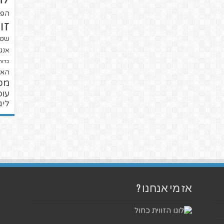
הפו
זו
שטנ
אנגל
כדור
האל
מכ
עופ
ליג
אז מי אנחנו ?