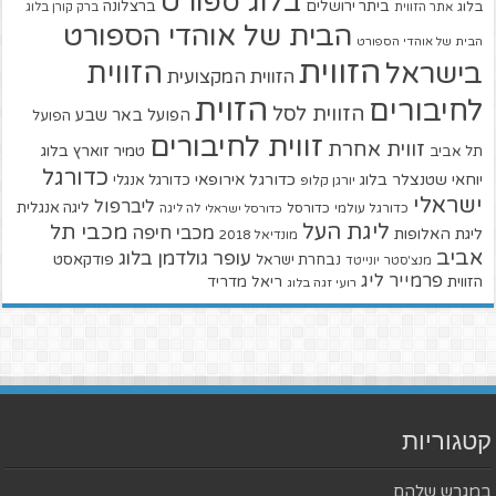
בלוג ספורט
ביתר ירושלים
ברצלונה
בלוג
אתר הזווית
ברק קורן בלוג
הבית של אוהדי הספורט
הבית של אוהדי הספורט
הזווית
הזווית
בישראל
הזווית המקצועית
הזוית
לחיבורים
הזווית לסל
הפועל באר שבע
הפועל
זווית לחיבורים
זווית אחרת
טמיר זוארץ בלוג
תל אביב
כדורגל
יוחאי שטנצלר בלוג
כדורגל אירופאי
כדורגל אנגלי
יורגן קלופ
ישראלי
ליברפול
ליגה אנגלית
כדורגל עולמי
כדורסל
כדורסל ישראלי
לה ליגה
ליגת העל
מכבי תל
מכבי חיפה
ליגת האלופות
מונדיאל 2018
אביב
עופר גולדמן בלוג
פודקאסט
נבחרת ישראל
מנצ'סטר יונייטד
פרמייר ליג
הזווית
ריאל מדריד
רועי זגה בלוג
קטגוריות
במגרש שלהם