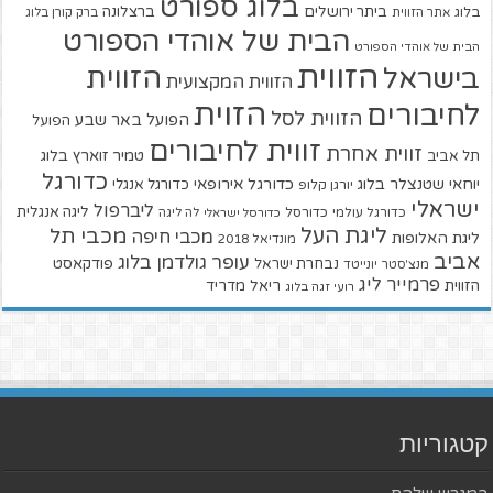
בלוג ספורט
ביתר ירושלים
ברצלונה
בלוג
אתר הזווית
ברק קורן בלוג
הבית של אוהדי הספורט
הבית של אוהדי הספורט
הזווית
הזווית
בישראל
הזווית המקצועית
הזוית
לחיבורים
הזווית לסל
הפועל באר שבע
הפועל
זווית לחיבורים
זווית אחרת
טמיר זוארץ בלוג
תל אביב
כדורגל
יוחאי שטנצלר בלוג
כדורגל אירופאי
כדורגל אנגלי
יורגן קלופ
ישראלי
ליברפול
ליגה אנגלית
כדורגל עולמי
כדורסל
כדורסל ישראלי
לה ליגה
ליגת העל
מכבי תל
מכבי חיפה
ליגת האלופות
מונדיאל 2018
אביב
עופר גולדמן בלוג
פודקאסט
נבחרת ישראל
מנצ'סטר יונייטד
פרמייר ליג
הזווית
ריאל מדריד
רועי זגה בלוג
קטגוריות