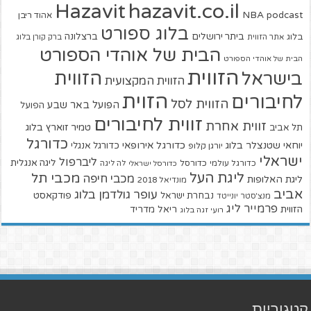
hazavit.co.il
Hazavit
NBA
podcast
אהוד ריבן
בלוג ספורט
ביתר ירושלים
ברצלונה
בלוג
אתר הזווית
ברק קורן בלוג
הבית של אוהדי הספורט
הבית של אוהדי הספורט
הזווית
הזווית
בישראל
הזווית המקצועית
הזוית
לחיבורים
הזווית לסל
הפועל באר שבע
הפועל
זווית לחיבורים
זווית אחרת
טמיר זוארץ בלוג
תל אביב
כדורגל
יוחאי שטנצלר בלוג
כדורגל אירופאי
כדורגל אנגלי
יורגן קלופ
ישראלי
ליברפול
ליגה אנגלית
כדורגל עולמי
כדורסל
כדורסל ישראלי
לה ליגה
ליגת העל
מכבי תל
מכבי חיפה
ליגת האלופות
מונדיאל 2018
אביב
עופר גולדמן בלוג
פודקאסט
נבחרת ישראל
מנצ'סטר יונייטד
פרמייר ליג
הזווית
ריאל מדריד
רועי זגה בלוג
קטגוריות