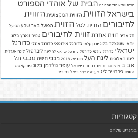
הבית של אוהדי הספורט
הבית של אוהדי הספורט
הזווית
הזווית
בישראל
הזווית המקצועית
הזוית
לחיבורים
הזווית לסל
הפועל באר שבע
הפועל
זווית לחיבורים
זווית אחרת
טמיר זוארץ בלוג
תל אביב
כדורגל
יוחאי שטנצלר בלוג
כדורגל אירופאי
כדורגל אנגלי
יורגן קלופ
ישראלי
ליברפול
ליגה אנגלית
כדורגל עולמי
כדורסל
כדורסל ישראלי
לה ליגה
ליגת העל
מכבי תל
מכבי חיפה
ליגת האלופות
מונדיאל 2018
אביב
עופר גולדמן בלוג
פודקאסט
נבחרת ישראל
מנצ'סטר יונייטד
פרמייר ליג
הזווית
ריאל מדריד
רועי זגה בלוג
קטגוריות
במגרש שלהם