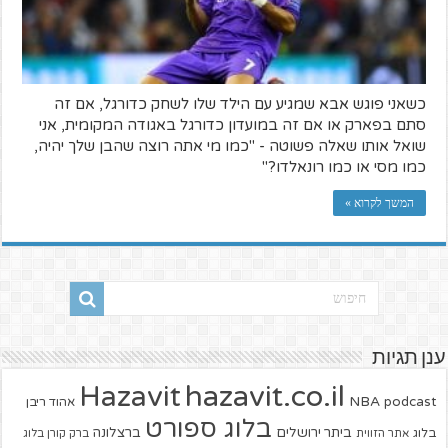
כשאני פוגש אבא שמגיע עם הילד שלו לשחק כדורגל, אם זה
סתם בפארק או אם זה במועדון כדורגל באגודה המקומית, אני
שואל אותו שאלה פשוטה - "כמו מי אתה רוצה שהבן שלך יהיה,
כמו מסי או כמו רונאלדו?"
המשך לקרוא »
ענן תגיות
hazavit.co.il
Hazavit
NBA
podcast
אהוד ריבן
בלוג ספורט
ביתר ירושלים
ברצלונה
בלוג
אתר הזווית
ברק קורן בלוג