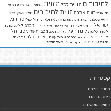
הזוית
לחיבורים
הזווית לסל
הפועל באר שבע
הפועל
זווית לחיבורים
זווית אחרת
טמיר זוארץ בלוג
תל אביב
כדורגל
יוחאי שטנצלר בלוג
כדורגל אירופאי
כדורגל אנגלי
יורגן קלופ
ישראלי
ליברפול
ליגה אנגלית
כדורגל עולמי
כדורסל
כדורסל ישראלי
לה ליגה
ליגת העל
מכבי תל
מכבי חיפה
ליגת האלופות
מונדיאל 2018
אביב
עופר גולדמן בלוג
פודקאסט
נבחרת ישראל
מנצ'סטר יונייטד
פרמייר ליג
הזווית
ריאל מדריד
רועי זגה בלוג
קטגוריות
במגרש שלהם
דירוג הפרשנים
הזווית הנוסטלגית