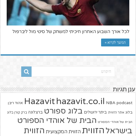
לכל אורך השבוע האחרון חיכיתי למשחק של סיטי מול ליברפול
המשך לקרוא »
ענן תגיות
hazavit.co.il
Hazavit
NBA
podcast
אהוד ריבן
בלוג ספורט
ביתר ירושלים
ברצלונה
בלוג
אתר הזווית
ברק קורן בלוג
הבית של אוהדי הספורט
הבית של אוהדי הספורט
הזווית
הזווית
בישראל
הזווית המקצועית