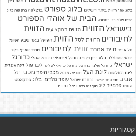
NBA
podcast
אהוד ריבן
בלוג ספורט
ביתר ירושלים
ברצלונה
בלוג
אתר הזווית
ברק קורן בלוג
הבית של אוהדי הספורט
הבית של אוהדי הספורט
הזווית
הזווית
בישראל
הזווית המקצועית
הזוית
לחיבורים
הזווית לסל
הפועל באר שבע
הפועל
זווית לחיבורים
זווית אחרת
טמיר זוארץ בלוג
תל אביב
כדורגל
יוחאי שטנצלר בלוג
כדורגל אירופאי
כדורגל אנגלי
יורגן קלופ
ישראלי
ליברפול
ליגה אנגלית
כדורגל עולמי
כדורסל
כדורסל ישראלי
לה ליגה
ליגת העל
מכבי תל
מכבי חיפה
ליגת האלופות
מונדיאל 2018
אביב
עופר גולדמן בלוג
פודקאסט
נבחרת ישראל
מנצ'סטר יונייטד
פרמייר ליג
הזווית
ריאל מדריד
רועי זגה בלוג
קטגוריות