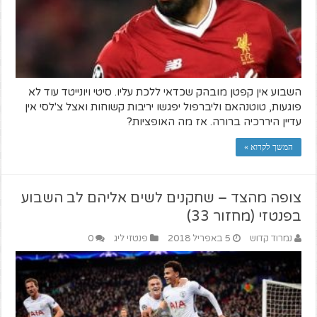
השבוע אין קפטן מובהק שכדאי ללכת עליו. סיטי ויונייטד עוד לא
פוגעות, טוטנהאם וליברפול יפגשו יריבות קשוחות ואצל צ'לסי אין
עדיין היררכיה ברורה. אז מה האופציות?
המשך לקרוא »
צופה מהצד – שחקנים לשים אליהם לב השבוע
בפנטזי (מחזור 33)
נמרוד קדוש
5 באפריל 2018
פנטזי ליג
0