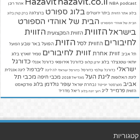
hazavit.co.il
Hazavit
NBA
podcast
אהוד ריבן
בלוג ספורט
ביתר ירושלים
ברצלונה
בלוג
אתר הזווית
ברק קורן בלוג
הבית של אוהדי הספורט
הבית של אוהדי הספורט
הזווית
הזווית
בישראל
הזווית המקצועית
הזוית
לחיבורים
הזווית לסל
הפועל באר שבע
הפועל
זווית לחיבורים
זווית אחרת
טמיר זוארץ בלוג
תל אביב
כדורגל
יוחאי שטנצלר בלוג
כדורגל אירופאי
כדורגל אנגלי
יורגן קלופ
ישראלי
ליברפול
ליגה אנגלית
כדורגל עולמי
כדורסל
כדורסל ישראלי
לה ליגה
ליגת העל
מכבי תל
מכבי חיפה
ליגת האלופות
מונדיאל 2018
אביב
עופר גולדמן בלוג
פודקאסט
נבחרת ישראל
מנצ'סטר יונייטד
פרמייר ליג
הזווית
ריאל מדריד
רועי זגה בלוג
קטגוריות