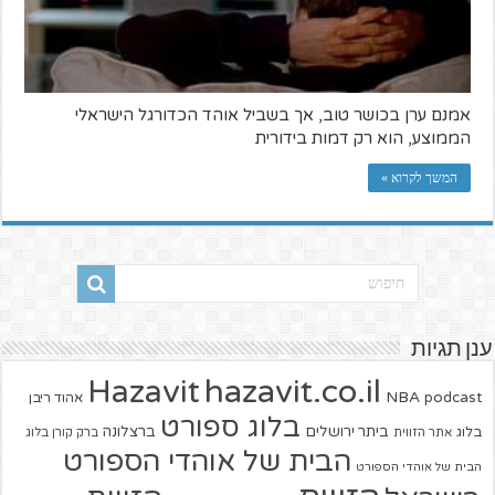
אמנם ערן בכושר טוב, אך בשביל אוהד הכדורגל הישראלי
הממוצע, הוא רק דמות בידורית
המשך לקרוא »
ענן תגיות
hazavit.co.il
Hazavit
NBA
podcast
אהוד ריבן
בלוג ספורט
ביתר ירושלים
ברצלונה
בלוג
אתר הזווית
ברק קורן בלוג
הבית של אוהדי הספורט
הבית של אוהדי הספורט