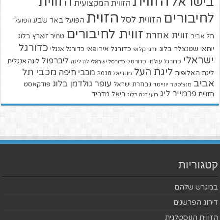
הזווית
הזווית
בישראל
הזווית המקצועית
הזוית
לחיבורים
הזווית לסל
הפועל באר שבע
הפועל
זווית לחיבורים
זווית אחרת
טמיר זוארץ בלוג
תל אביב
כדורגל
יוחאי שטנצלר בלוג
כדורגל אירופאי
כדורגל אנגלי
יורגן קלופ
ישראלי
ליברפול
ליגה אנגלית
כדורגל עולמי
כדורסל
כדורסל ישראלי
לה ליגה
ליגת העל
מכבי תל
מכבי חיפה
ליגת האלופות
מונדיאל 2018
אביב
עופר גולדמן בלוג
פודקאסט
נבחרת ישראל
מנצ'סטר יונייטד
פרמייר ליג
הזווית
ריאל מדריד
רועי זגה בלוג
קטגוריות
במגרש שלהם
דירוג הפרשנים
הזווית הנוסטלגית