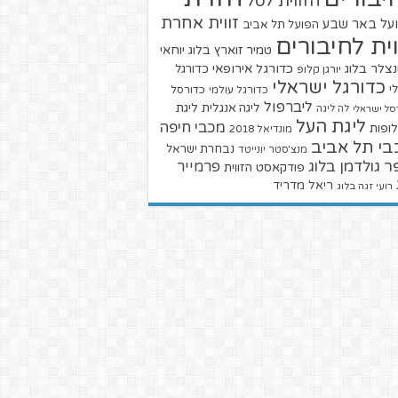
הזווית לסל
זווית אחרת
על באר שבע
הפועל תל אביב
וית לחיבורים
טמיר זוארץ בלוג
יוחאי
צלר בלוג
כדורגל אירופאי
כדורגל
יורגן קלופ
כדורגל ישראלי
י
כדורגל עולמי
כדורסל
ליברפול
ליגת
ליגה אנגלית
סל ישראלי
לה ליגה
ליגת העל
מכבי חיפה
ופות
מונדיאל 2018
בי תל אביב
נבחרת ישראל
מנצ'סטר יונייטד
ר גולדמן בלוג
פרמייר
פודקאסט הזווית
ריאל מדריד
רועי זגה בלוג