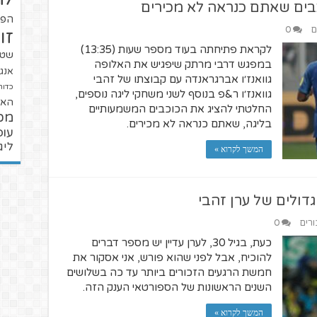
כבים שאתם כנראה לא מכירים
הפו
ם
0
זו
לקראת פתיחתה בעוד מספר שעות (13:35)
שטנ
במפגש דרבי מרתק שיפגיש את האלופה
אנגל
גוואנז׳ו אברגראנדה עם קבוצתו של זהבי
כדור
גוואנז׳ו ר&פ בנוסף לשני משחקי ליגה נוספים,
האל
החלטתי להציג את הכוכבים המשמעותיים
מכ
בליגה, שאתם כנראה לא מכירים.
עופ
ליג
המשך לקרוא »
ורים
0
כעת, בגיל 30, לערן עדיין יש מספר דברים
להוכיח, אבל לפני שהוא פורש, אני אסקור את
חמשת הרגעים הזכורים ביותר עד כה בשלושים
השנים הראשונות של הספורטאי הענק הזה.
המשך לקרוא »