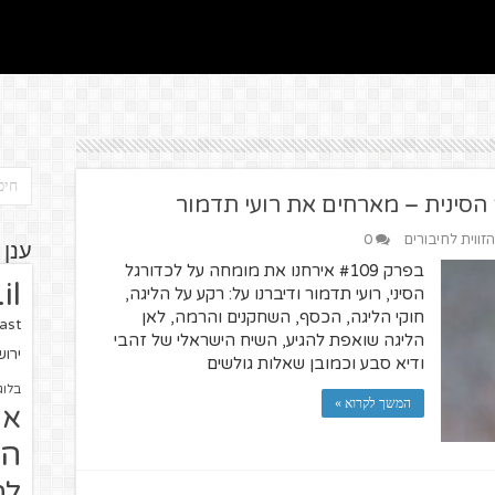
הזווית לחיבורים
0
ענן 
בפרק #109 אירחנו את מומחה על לכדורגל
il
הסיני, רועי תדמור ודיברנו על: רקע על הליגה,
חוקי הליגה, הכסף, השחקנים והרמה, לאן
ast
הליגה שואפת להגיע, השיח הישראלי של זהבי
ירו
ודיא סבע וכמובן שאלות גולשים
בלוג
המשך לקרוא »
או
הז
לח