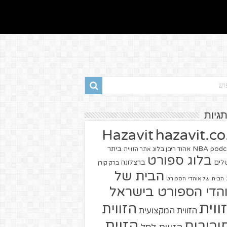
תגיות
hazavit.co.
Hazavit
NBA
podc
ביתר
אהוד ריבן בלוג
אתר הזווית
בלוג ספורט
שלים
ברצלונה
ברק קורן
הבית של
הבית של אוהדי הספורט
הדי הספורט בישראל
ווית
הזווית
הזווית המקצועית
הזוית
יבורים