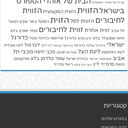
הבית של אוהדי הספורט
הבית של אוהדי הספורט
הזווית
הזווית
בישראל
הזווית המקצועית
הזוית
לחיבורים
הזווית לסל
הפועל באר שבע
הפועל
זווית לחיבורים
זווית אחרת
טמיר זוארץ בלוג
תל אביב
כדורגל
יוחאי שטנצלר בלוג
כדורגל אירופאי
כדורגל אנגלי
יורגן קלופ
ישראלי
ליברפול
ליגה אנגלית
כדורגל עולמי
כדורסל
כדורסל ישראלי
לה ליגה
ליגת העל
מכבי תל
מכבי חיפה
ליגת האלופות
מונדיאל 2018
אביב
עופר גולדמן בלוג
פודקאסט
נבחרת ישראל
מנצ'סטר יונייטד
פרמייר ליג
הזווית
ריאל מדריד
רועי זגה בלוג
קטגוריות
במגרש שלהם
דירוג הפרשנים