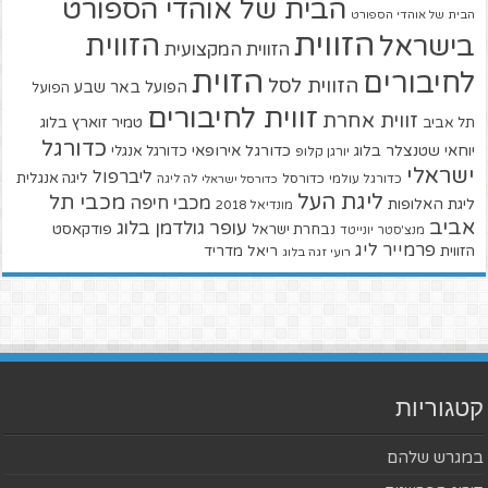
הבית של אוהדי הספורט
הבית של אוהדי הספורט
הזווית
הזווית
בישראל
הזווית המקצועית
הזוית
לחיבורים
הזווית לסל
הפועל באר שבע
הפועל
זווית לחיבורים
זווית אחרת
טמיר זוארץ בלוג
תל אביב
כדורגל
יוחאי שטנצלר בלוג
כדורגל אירופאי
כדורגל אנגלי
יורגן קלופ
ישראלי
ליברפול
ליגה אנגלית
כדורגל עולמי
כדורסל
כדורסל ישראלי
לה ליגה
ליגת העל
מכבי תל
מכבי חיפה
ליגת האלופות
מונדיאל 2018
אביב
עופר גולדמן בלוג
פודקאסט
נבחרת ישראל
מנצ'סטר יונייטד
פרמייר ליג
הזווית
ריאל מדריד
רועי זגה בלוג
קטגוריות
במגרש שלהם