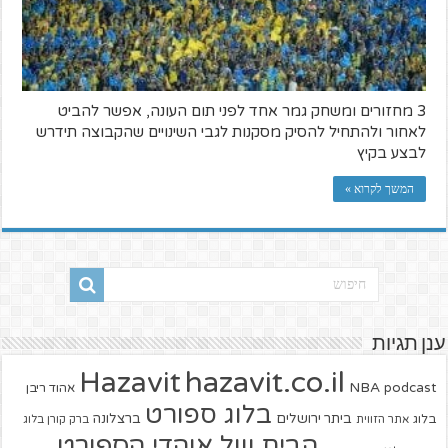
3 מחזורים ומשחק גמר אחד לפני תום העונה, אפשר להביט
לאחור ולהתחיל להסיק מסקנות לגבי השינויים שהקבוצה תידרש
לבצע בקיץ
המשך לקרוא »
ענן תגיות
hazavit.co.il
Hazavit
NBA
podcast
אהוד ריבן
בלוג ספורט
ביתר ירושלים
ברצלונה
בלוג
אתר הזווית
ברק קורן בלוג
הבית של אוהדי הספורט