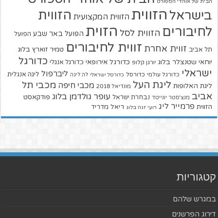
הבית של אוהדי הספורט
הזווית
הזווית
בישראל
הזווית המקצועית
הזוית
לחיבורים
הזווית לסל
הפועל באר שבע
הפועל
זווית לחיבורים
זווית אחרת
טמיר זוארץ בלוג
תל אביב
כדורגל
יוחאי שטנצלר בלוג
כדורגל אירופאי
כדורגל אנגלי
יורגן קלופ
ישראלי
ליברפול
ליגה אנגלית
כדורגל עולמי
כדורסל
כדורסל ישראלי
לה ליגה
ליגת העל
מכבי תל
מכבי חיפה
ליגת האלופות
מונדיאל 2018
אביב
עופר גולדמן בלוג
פודקאסט
נבחרת ישראל
מנצ'סטר יונייטד
פרמייר ליג
הזווית
ריאל מדריד
רועי זגה בלוג
קטגוריות
במגרש שלהם
דירוג הפרשנים