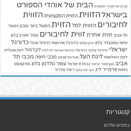
הבית של אוהדי הספורט
הבית של אוהדי הספורט
הזווית
הזווית
בישראל
הזווית המקצועית
הזוית
לחיבורים
הזווית לסל
הפועל באר שבע
הפועל
זווית לחיבורים
זווית אחרת
טמיר זוארץ בלוג
תל אביב
כדורגל
יוחאי שטנצלר בלוג
כדורגל אירופאי
כדורגל אנגלי
יורגן קלופ
ישראלי
ליברפול
ליגה אנגלית
כדורגל עולמי
כדורסל
כדורסל ישראלי
לה ליגה
ליגת העל
מכבי תל
מכבי חיפה
ליגת האלופות
מונדיאל 2018
אביב
עופר גולדמן בלוג
פודקאסט
נבחרת ישראל
מנצ'סטר יונייטד
פרמייר ליג
הזווית
ריאל מדריד
רועי זגה בלוג
קטגוריות
במגרש שלהם