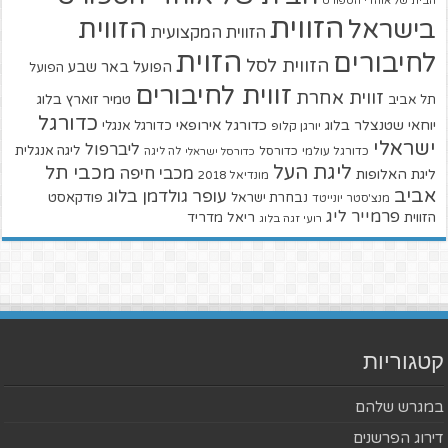
הבית של אוהדי הספורט
הזווית
הזווית
בישראל
הזווית המקצועית
הזוית
לחיבורים
הזווית לסל
הפועל באר שבע
הפועל
זווית לחיבורים
זווית אחרת
טמיר זוארץ בלוג
תל אביב
כדורגל
יוחאי שטנצלר בלוג
כדורגל אירופאי
כדורגל אנגלי
יורגן קלופ
ישראלי
ליברפול
ליגה אנגלית
כדורגל עולמי
כדורסל
כדורסל ישראלי
לה ליגה
ליגת העל
מכבי תל
מכבי חיפה
ליגת האלופות
מונדיאל 2018
אביב
עופר גולדמן בלוג
פודקאסט
נבחרת ישראל
מנצ'סטר יונייטד
פרמייר ליג
הזווית
ריאל מדריד
רועי זגה בלוג
קטגוריות
במגרש שלהם
דירוג הפרשנים