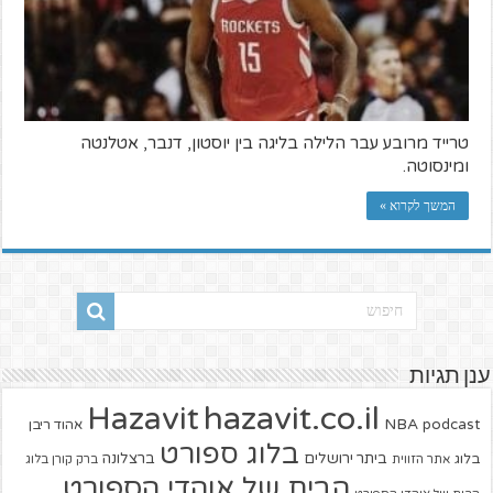
טרייד מרובע עבר הלילה בליגה בין יוסטון, דנבר, אטלנטה
ומינסוטה.
המשך לקרוא »
ענן תגיות
hazavit.co.il
Hazavit
NBA
podcast
אהוד ריבן
בלוג ספורט
ביתר ירושלים
ברצלונה
בלוג
אתר הזווית
ברק קורן בלוג
הבית של אוהדי הספורט