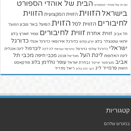
הבית של אוהדי הספורט
הבית של אוהדי הספורט
הזווית
הזווית
בישראל
הזווית המקצועית
הזוית
לחיבורים
הזווית לסל
הפועל באר שבע
הפועל
זווית לחיבורים
זווית אחרת
טמיר זוארץ בלוג
תל אביב
כדורגל
יוחאי שטנצלר בלוג
כדורגל אירופאי
כדורגל אנגלי
יורגן קלופ
ישראלי
ליברפול
ליגה אנגלית
כדורגל עולמי
כדורסל
כדורסל ישראלי
לה ליגה
ליגת העל
מכבי תל
מכבי חיפה
ליגת האלופות
מונדיאל 2018
אביב
עופר גולדמן בלוג
פודקאסט
נבחרת ישראל
מנצ'סטר יונייטד
פרמייר ליג
הזווית
ריאל מדריד
רועי זגה בלוג
קטגוריות
במגרש שלהם