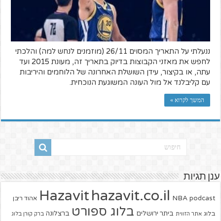
ננעלתי על התאריך המסוים 26/11 (מוזמנים לנחש למה) והלכתי
לחפש את מאזני הקבוצות בדיוק בתאריך זה, מעונת 2015 ועד
עתה, או בקיצור, עידן השושלת האחרונה של הלוחמים והיריבות
עם קליבלנד אל מול העונה המשוגעת הנוכחית.
המשך לקרוא »
ענן תגיות
hazavit.co.il
Hazavit
NBA
podcast
אהוד ריבן
בלוג ספורט
ביתר ירושלים
ברצלונה
בלוג
אתר הזווית
ברק קורן בלוג