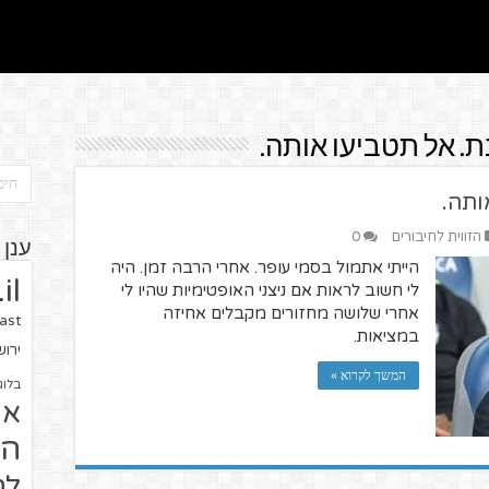
. אל תטביעו אותה.
ותה.
הזווית לחיבורים
0
ענן 
הייתי אתמול בסמי עופר. אחרי הרבה זמן. היה
il
לי חשוב לראות אם ניצני האופטימיות שהיו לי
אחרי שלושה מחזורים מקבלים אחיזה
ast
במציאות.
ירו
המשך לקרוא »
בלוג
או
הז
לח