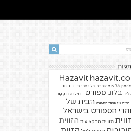
תגיות
hazavit.co.
Hazavit
NBA
podc
ביתר
אהוד ריבן בלוג
אתר הזווית
בלוג ספורט
שלים
ברצלונה
ברק קורן
הבית של
הבית של אוהדי הספורט
הדי הספורט בישראל
ווית
הזווית
הזווית המקצועית
הזוית
יבורים