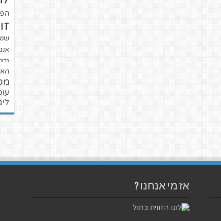
הפו
זו
שטנ
אנגל
כדור
האל
מכ
עופ
ליג
אז מי אנחנו ?