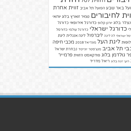
הזווית לסל
זווית אחרת
על באר שבע
הפועל תל אביב
וית לחיבורים
טמיר זוארץ בלוג
יוחאי
צלר בלוג
כדורגל אירופאי
כדורגל
יורגן קלופ
כדורגל ישראלי
י
כדורגל עולמי
כדורסל
ליברפול
ליגת
ליגה אנגלית
סל ישראלי
לה ליגה
ליגת העל
מכבי חיפה
ופות
מונדיאל 2018
בי תל אביב
נבחרת ישראל
מנצ'סטר יונייטד
ר גולדמן בלוג
פרמייר
פודקאסט הזווית
ריאל מדריד
רועי זגה בלוג