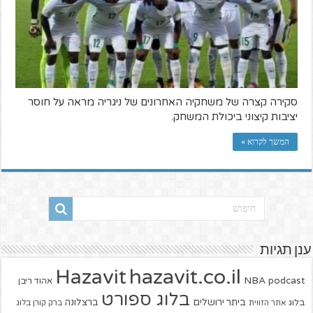
סקירה קצרה של משחקיה האחרונים של ניגריה מראה על חוסר
יציבות קיצוני ביכולת המשחק.
המשך לקרוא »
ענן תגיות
hazavit.co.il
Hazavit
NBA
podcast
אהוד ריבן
בלוג ספורט
ביתר ירושלים
ברצלונה
בלוג
אתר הזווית
ברק קורן בלוג