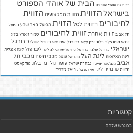
הבית של אוהדי הספורט
הבית של אוהדי הספורט
הזווית
הזווית
בישראל
הזווית המקצועית
הזוית
לחיבורים
הזווית לסל
הפועל באר שבע
הפועל
זווית לחיבורים
זווית אחרת
טמיר זוארץ בלוג
תל אביב
כדורגל
יוחאי שטנצלר בלוג
כדורגל אירופאי
כדורגל אנגלי
יורגן קלופ
ישראלי
ליברפול
ליגה אנגלית
כדורגל עולמי
כדורסל
כדורסל ישראלי
לה ליגה
ליגת העל
מכבי תל
מכבי חיפה
ליגת האלופות
מונדיאל 2018
אביב
עופר גולדמן בלוג
פודקאסט
נבחרת ישראל
מנצ'סטר יונייטד
פרמייר ליג
הזווית
ריאל מדריד
רועי זגה בלוג
קטגוריות
במגרש שלהם