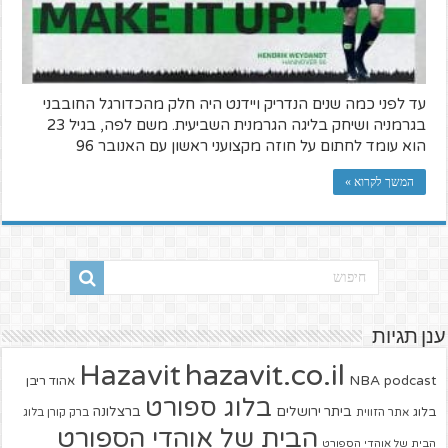
עד לפני כמה שנים הנדריק ויידנט היה חלק מהכדורגל החובבני
בגרמניה ושיחק בליגה הגרמנית השביעית. משם לפה, בגיל 23
הוא עומד לחתום על חוזה מקצועני ראשון עם האנובר 96
המשך לקרוא »
ענן תגיות
hazavit.co.il
Hazavit
NBA
podcast
אהוד ריבן
בלוג ספורט
ביתר ירושלים
ברצלונה
בלוג
אתר הזווית
ברק קורן בלוג
הבית של אוהדי הספורט
הבית של אוהדי הספורט