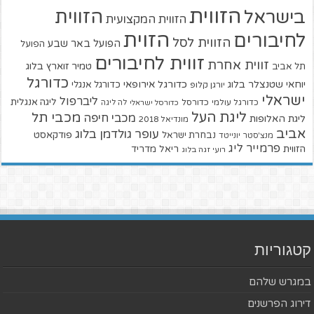
הזווית
הזווית
בישראל
הזווית המקצועית
הזוית
לחיבורים
הזווית לסל
הפועל באר שבע
הפועל
זווית לחיבורים
זווית אחרת
טמיר זוארץ בלוג
תל אביב
כדורגל
יוחאי שטנצלר בלוג
כדורגל אירופאי
כדורגל אנגלי
יורגן קלופ
ישראלי
ליברפול
ליגה אנגלית
כדורגל עולמי
כדורסל
כדורסל ישראלי
לה ליגה
ליגת העל
מכבי תל
מכבי חיפה
ליגת האלופות
מונדיאל 2018
אביב
עופר גולדמן בלוג
פודקאסט
נבחרת ישראל
מנצ'סטר יונייטד
פרמייר ליג
הזווית
ריאל מדריד
רועי זגה בלוג
קטגוריות
במגרש שלהם
דירוג הפרשנים