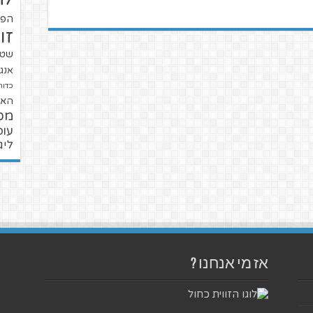
הפו
זו
שטנ
אנגל
כדור
האל
מכ
עופ
ליג
אז מי אנחנו ?