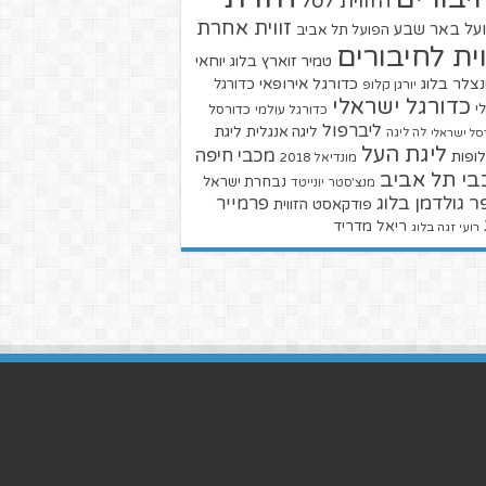
הזווית לסל
זווית אחרת
על באר שבע
הפועל תל אביב
וית לחיבורים
טמיר זוארץ בלוג
יוחאי
צלר בלוג
כדורגל אירופאי
כדורגל
יורגן קלופ
כדורגל ישראלי
י
כדורגל עולמי
כדורסל
ליברפול
ליגת
ליגה אנגלית
סל ישראלי
לה ליגה
ליגת העל
מכבי חיפה
ופות
מונדיאל 2018
בי תל אביב
נבחרת ישראל
מנצ'סטר יונייטד
ר גולדמן בלוג
פרמייר
פודקאסט הזווית
ריאל מדריד
רועי זגה בלוג