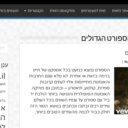
ר הזווית
זווית למצטרפים
פודקאסט הזווית
הקטגוריות
הנצפים ביות
ספורט הגדולים
ם
1
ענן 
הספורט נמצא כמעט בכל אספקט של חיינו
il
ברמה כזאת או אחרת. לא פלא שגם התרבות
והאומנות מתייחסות אליו לעתים קרובות.
ast
ספרות, קולנוע, תיאטרון – וכמובן גם מוזיקה.
ירו
האומנות הפופולרית והנגישה ביותר הולכת יד
ביד עם ספורט על ענפיו השונים בכל העולם.
בלוג
שירים רבים נכתבו ונכתבים בנושא. הטור הזה
או
חולק כבוד לכמה מהשירים הטובים ביותר,
הז
לח