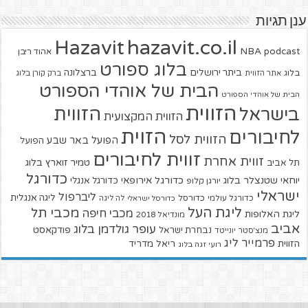
ענן תגיות
hazavit.co.il
Hazavit
NBA
podcast
אהוד ריבן
בלוג ספורט
ביתר ירושלים
ברצלונה
בלוג
אתר הזווית
ברק קורן בלוג
הבית של אוהדי הספורט
הבית של אוהדי הספורט
הזווית
הזווית
בישראל
הזווית המקצועית
הזוית
לחיבורים
הזווית לסל
הפועל באר שבע
הפועל
זווית לחיבורים
זווית אחרת
טמיר זוארץ בלוג
תל אביב
כדורגל
יוחאי שטנצלר בלוג
כדורגל אירופאי
כדורגל אנגלי
יורגן קלופ
ישראלי
ליברפול
ליגה אנגלית
כדורגל עולמי
כדורסל
כדורסל ישראלי
לה ליגה
ליגת העל
מכבי תל
מכבי חיפה
ליגת האלופות
מונדיאל 2018
אביב
עופר גולדמן בלוג
פודקאסט
נבחרת ישראל
מנצ'סטר יונייטד
פרמייר ליג
הזווית
ריאל מדריד
רועי זגה בלוג