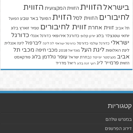
הזווית
הזווית
בישראל
הזווית המקצועית
הזוית
לחיבורים
הזווית לסל
הפועל באר שבע
הפועל
זווית לחיבורים
זווית אחרת
טמיר זוארץ בלוג
תל אביב
כדורגל
יוחאי שטנצלר בלוג
כדורגל אירופאי
כדורגל אנגלי
יורגן קלופ
ישראלי
ליברפול
ליגה אנגלית
כדורגל עולמי
כדורסל
כדורסל ישראלי
לה ליגה
ליגת העל
מכבי תל
מכבי חיפה
ליגת האלופות
מונדיאל 2018
אביב
עופר גולדמן בלוג
פודקאסט
נבחרת ישראל
מנצ'סטר יונייטד
פרמייר ליג
הזווית
ריאל מדריד
רועי זגה בלוג
קטגוריות
במגרש שלהם
דירוג הפרשנים