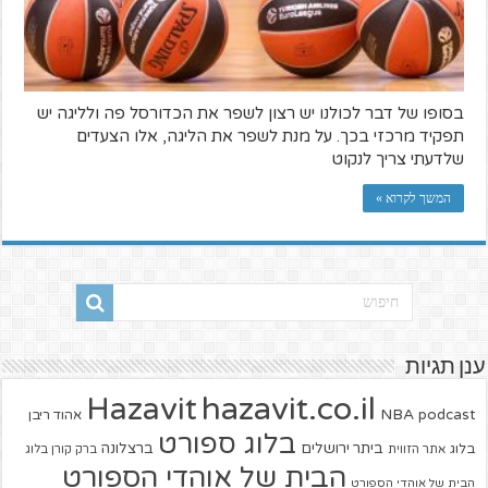
בסופו של דבר לכולנו יש רצון לשפר את הכדורסל פה ולליגה יש
תפקיד מרכזי בכך. על מנת לשפר את הליגה, אלו הצעדים
שלדעתי צריך לנקוט
המשך לקרוא »
ענן תגיות
hazavit.co.il
Hazavit
NBA
podcast
אהוד ריבן
בלוג ספורט
ביתר ירושלים
ברצלונה
בלוג
אתר הזווית
ברק קורן בלוג
הבית של אוהדי הספורט
הבית של אוהדי הספורט