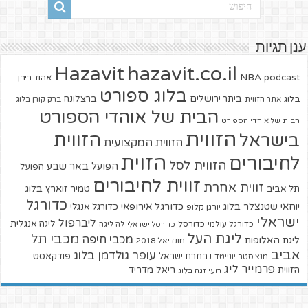
ענן תגיות
hazavit.co.il
Hazavit
NBA
podcast
אהוד ריבן
בלוג ספורט
ביתר ירושלים
ברצלונה
בלוג
אתר הזווית
ברק קורן בלוג
הבית של אוהדי הספורט
הבית של אוהדי הספורט
הזווית
הזווית
בישראל
הזווית המקצועית
הזוית
לחיבורים
הזווית לסל
הפועל באר שבע
הפועל
זווית לחיבורים
זווית אחרת
טמיר זוארץ בלוג
תל אביב
כדורגל
יוחאי שטנצלר בלוג
כדורגל אירופאי
כדורגל אנגלי
יורגן קלופ
ישראלי
ליברפול
ליגה אנגלית
כדורגל עולמי
כדורסל
כדורסל ישראלי
לה ליגה
ליגת העל
מכבי תל
מכבי חיפה
ליגת האלופות
מונדיאל 2018
אביב
עופר גולדמן בלוג
פודקאסט
נבחרת ישראל
מנצ'סטר יונייטד
פרמייר ליג
הזווית
ריאל מדריד
רועי זגה בלוג