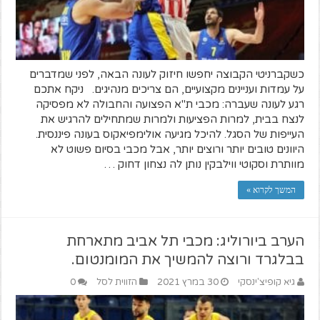
כשקברניטי הקבוצה יחפשו חיזוק לעונה הבאה, לפני שמדברים
על עמדות ועניינים מקצועיים, הם צריכים מנהיגים. ניקח אתכם
רגע לעונה שעברה: מכבי ת"א הפצועה והחבולה לא מפסיקה
לנצח בבית, למרות הפציעות ולמרות שמתחילים להרגיש את
העייפות של הסגל. להיכל מגיעה אולימפיאקוס בעונה פיננסית.
היוונים טובים יותר ורוצים יותר, אבל מכבי בסיום פשוט לא
מוותרת וסקוטי ווילבקין נותן לה נצחון דחוק …
המשך לקרוא »
הערב ביורוליג: מכבי תל אביב מתארחת
בבלגרד ורוצה להמשיך את המומנטום.
גיא קופיצ'ינסקי
30 במרץ 2021
הזווית לסל
0