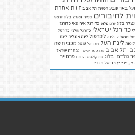
הזווית לסל
זווית אחרת
על באר שבע
הפועל תל אביב
וית לחיבורים
טמיר זוארץ בלוג
יוחאי
צלר בלוג
כדורגל אירופאי
כדורגל
יורגן קלופ
כדורגל ישראלי
י
כדורגל עולמי
כדורסל
ליברפול
ליגת
ליגה אנגלית
סל ישראלי
לה ליגה
ליגת העל
מכבי חיפה
ופות
מונדיאל 2018
בי תל אביב
נבחרת ישראל
מנצ'סטר יונייטד
ר גולדמן בלוג
פרמייר
פודקאסט הזווית
ריאל מדריד
רועי זגה בלוג