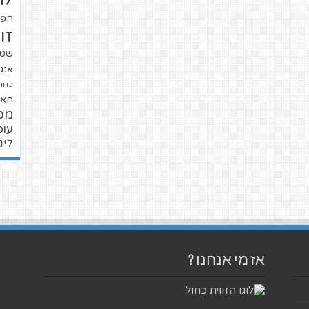
הפו
זו
שטנ
אנגל
כדור
האל
מכ
עופ
ליג
אז מי אנחנו ?