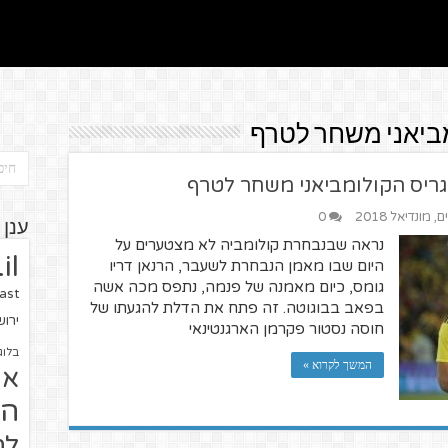
ביאני משחר לטרף
גריס הקולומביאני משחר לטרף
ים
,
מונדיאל 2018
0
ענן 
נראה שבנבחרת קולומביה לא מצטערים על
il
היום שבו מאמן הנבחרת לשעבר, הרנאן דריו
גומס, כיום מאמנה של פנמה, נתפס מכה אשה
ast
בפאב בבוגוטה. זה פתח את הדלת להגעתו של
ירו
חוסה נסטור פקרמן הארגנטינאי
בלוג
המשך לקרוא »
או
הז
לח