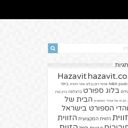
תגיות
hazavit.co.
Hazavit
NBA
podc
ביתר
אהוד ריבן בלוג
אתר הזווית
בלוג ספורט
שלים
ברצלונה
ברק קורן
הבית של
הבית של אוהדי הספורט
הדי הספורט בישראל
ווית
הזווית
הזווית המקצועית
הזוית
יבורים