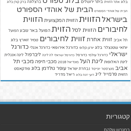
בלוג ספורט
ביתר ירושלים
ברצלונה
בלוג
אתר הזווית
ברק קורן בלוג
הבית של אוהדי הספורט
הבית של אוהדי הספורט
הזווית
הזווית
בישראל
הזווית המקצועית
הזוית
לחיבורים
הזווית לסל
הפועל באר שבע
הפועל
זווית לחיבורים
זווית אחרת
טמיר זוארץ בלוג
תל אביב
כדורגל
יוחאי שטנצלר בלוג
כדורגל אירופאי
כדורגל אנגלי
יורגן קלופ
ישראלי
ליברפול
ליגה אנגלית
כדורגל עולמי
כדורסל
כדורסל ישראלי
לה ליגה
ליגת העל
מכבי תל
מכבי חיפה
ליגת האלופות
מונדיאל 2018
אביב
עופר גולדמן בלוג
פודקאסט
נבחרת ישראל
מנצ'סטר יונייטד
פרמייר ליג
הזווית
ריאל מדריד
רועי זגה בלוג
קטגוריות
במגרש שלהם