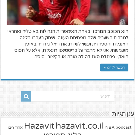
הוא הכוכב המרכזי באחת האימפריות הגדולות באיטליה ואחראי
למרבית השערים שלה מפתיחת העונה, שיחק בעברו בליגה
האנגלית והספרדית ועשוי לשדרג את ריאל מדריד באופן
משמעותי. אני לא מדבר על כריסטיאנו רונאלדו, אלא על חסוס
חואקין פרננדס סאז דה לה טורה או בקיצור "סוסו".
המשך לקרוא »
ענן תגיות
hazavit.co.il
Hazavit
NBA
podcast
אהוד ריבן