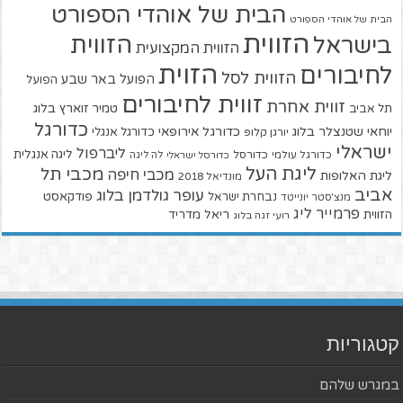
הבית של אוהדי הספורט
הבית של אוהדי הספורט
הזווית
הזווית
בישראל
הזווית המקצועית
הזוית
לחיבורים
הזווית לסל
הפועל באר שבע
הפועל
זווית לחיבורים
זווית אחרת
טמיר זוארץ בלוג
תל אביב
כדורגל
יוחאי שטנצלר בלוג
כדורגל אירופאי
כדורגל אנגלי
יורגן קלופ
ישראלי
ליברפול
ליגה אנגלית
כדורגל עולמי
כדורסל
כדורסל ישראלי
לה ליגה
ליגת העל
מכבי תל
מכבי חיפה
ליגת האלופות
מונדיאל 2018
אביב
עופר גולדמן בלוג
פודקאסט
נבחרת ישראל
מנצ'סטר יונייטד
פרמייר ליג
הזווית
ריאל מדריד
רועי זגה בלוג
קטגוריות
במגרש שלהם