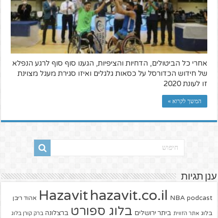
אחרי כל הביטולים, הדחיות והציפיות, הגענו סוף סוף לרגע הנפלא
של חידוש הכדורסל על כסאות גלגלים ואיזו סגירת מעגל מצוינת
זו לעונת 2020
המשך לקרוא »
ענן תגיות
hazavit.co.il
Hazavit
NBA
podcast
אהוד ריבן
בלוג ספורט
ביתר ירושלים
ברצלונה
בלוג
אתר הזווית
ברק קורן בלוג