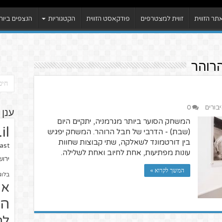
ר הזווית
זווית למצטרפים
פודקאסט הזווית
הקטגוריות
הנצפים ביות
רוהר
יבורים
0
ענן 
המשחק הסוער ביותר מגרמניה, יתקיים היום
il
(שבת) - הדרבי של חבל הרוהר. המשחק יפגיש
בין דורטמונד לשאלקה, שתי קבוצות שחוות
ast
עונות מפתיעות, אחת לחיוב ואחת לשלילה.
ירו
המשך לקרוא »
בלוג
או
הז
לח