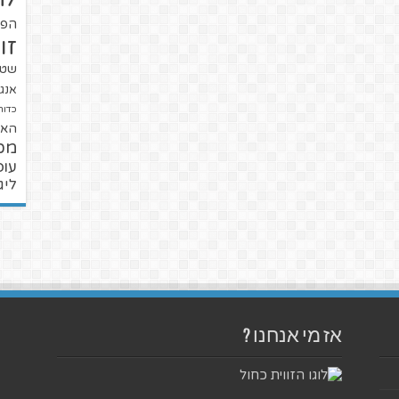
הפו
זו
שטנ
אנגל
כדור
האל
מכ
עופ
ליג
אז מי אנחנו ?