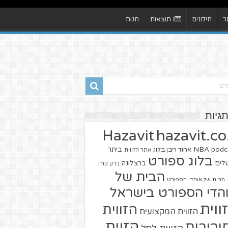
ר
חידונים
תוצאות
חנות
תגיות
hazavit.co.
Hazavit
NBA
podc
ביתר
אהוד ריבן בלוג
אתר הזווית
בלוג ספורט
שלים
ברצלונה
ברק קורן
הבית של
הבית של אוהדי הספורט
הדי הספורט בישראל
ווית
הזווית
הזווית המקצועית
הזוית
יבורים