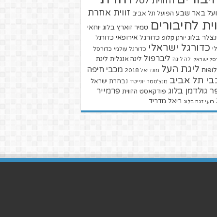
הזווית לסל
זווית אחרת
על באר שבע
הפועל תל אביב
וית לחיבורים
טמיר זוארץ בלוג
יוחאי
צלר בלוג
כדורגל אירופאי
כדורגל
יורגן קלופ
כדורגל ישראלי
י
כדורגל עולמי
כדורסל
ליברפול
ליגת
ליגה אנגלית
סל ישראלי
לה ליגה
ליגת העל
מכבי חיפה
ופות
מונדיאל 2018
בי תל אביב
נבחרת ישראל
מנצ'סטר יונייטד
ר גולדמן בלוג
פרמייר
פודקאסט הזווית
ריאל מדריד
רועי זגה בלוג