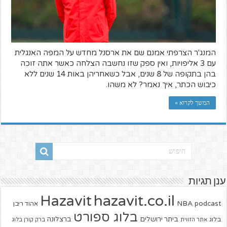
המנג'ר הצרפתי אמנם שם את ארסנל מחדש על המפה האנגלית
עם 3 אליפויות, ואין ספק שזו נחשבה הצלחה כאשר אתה זוכה
בהן בתקופה של 8 שנים, אבל כשאחריהן באות 14 שנים ללא
כיבוש הכתר, איך נאמר? לא משהו.
המשך לקרוא »
ענן תגיות
hazavit.co.il
Hazavit
NBA
podcast
אהוד ריבן
בלוג ספורט
ביתר ירושלים
ברצלונה
בלוג
אתר הזווית
ברק קורן בלוג