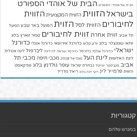
הבית של אוהדי הספורט
הבית של אוהדי הספורט
הזווית
הזווית
בישראל
הזווית המקצועית
הזוית
לחיבורים
הזווית לסל
הפועל באר שבע
הפועל
זווית לחיבורים
זווית אחרת
טמיר זוארץ בלוג
תל אביב
כדורגל
יוחאי שטנצלר בלוג
כדורגל אירופאי
כדורגל אנגלי
יורגן קלופ
ישראלי
ליברפול
ליגה אנגלית
כדורגל עולמי
כדורסל
כדורסל ישראלי
לה ליגה
ליגת העל
מכבי תל
מכבי חיפה
ליגת האלופות
מונדיאל 2018
אביב
עופר גולדמן בלוג
פודקאסט
נבחרת ישראל
מנצ'סטר יונייטד
פרמייר ליג
הזווית
ריאל מדריד
רועי זגה בלוג
קטגוריות
במגרש שלהם