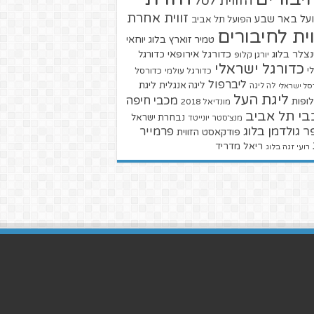
הזווית לסל
זווית אחרת
על באר שבע
הפועל תל אביב
וית לחיבורים
טמיר זוארץ בלוג
יוחאי
צלר בלוג
כדורגל אירופאי
כדורגל
יורגן קלופ
כדורגל ישראלי
י
כדורגל עולמי
כדורסל
ליברפול
ליגת
ליגה אנגלית
סל ישראלי
לה ליגה
ליגת העל
מכבי חיפה
ופות
מונדיאל 2018
בי תל אביב
נבחרת ישראל
מנצ'סטר יונייטד
ר גולדמן בלוג
פרמייר
פודקאסט הזווית
ריאל מדריד
רועי זגה בלוג