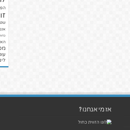
הפו
זו
שטנ
אנגל
כדור
האל
מכ
עופ
ליג
אז מי אנחנו ?