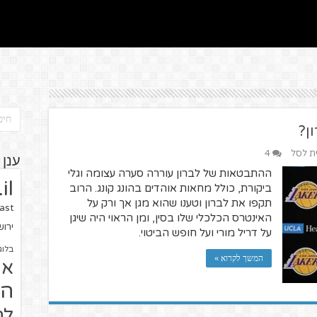
ן?
ית לסל
4
ענן 
ההתבטאות של לברון עוררה סערה עצומה וגלי
il
ביקורת, כולל מחאות אוהדים בהונג קונג. הרוב
תקפו את לברון וטענו שהוא מגן אך ורק על
ast
האינטרס הכלכלי שלו בסין, ומן הראוי היה שיגן
ירו
על דריל מורי ועל חופש הביטוי.
בלוג
המשך לקרוא »
או
הז
לח