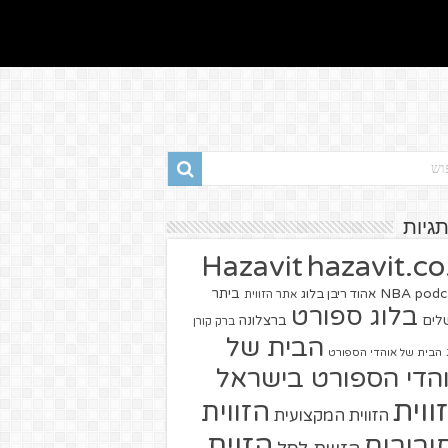
תגיות
hazavit.co.
Hazavit
NBA
podc
ביתר
אהוד ריבן בלוג
אתר הזווית
בלוג ספורט
שלים
ברצלונה
ברק קורן
הבית של
הבית של אוהדי הספורט
הדי הספורט בישראל
ווית
הזווית
הזווית המקצועית
הזוית
יבורים