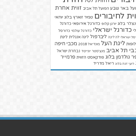
הזווית לסל
זווית אחרת
על באר שבע
הפועל תל אביב
וית לחיבורים
טמיר זוארץ בלוג
יוחאי
צלר בלוג
כדורגל אירופאי
כדורגל
יורגן קלופ
כדורגל ישראלי
י
כדורגל עולמי
כדורסל
ליברפול
ליגת
ליגה אנגלית
סל ישראלי
לה ליגה
ליגת העל
מכבי חיפה
ופות
מונדיאל 2018
בי תל אביב
נבחרת ישראל
מנצ'סטר יונייטד
ר גולדמן בלוג
פרמייר
פודקאסט הזווית
ריאל מדריד
רועי זגה בלוג