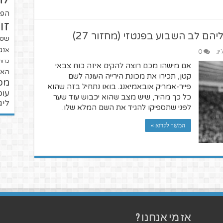
הפו
זו
ם לב השבוע בפנטזי (מחזור 27)
שטנ
אנגל
יג
0
כדור
אם מישהו מכם רוצה להקים איזה כוח צבאי
האל
קטן, תכירו את מכונת הירייה העונה לשם
מכ
פייר-אמריק אובאמיאנג. בואו נתחיל בזה שהוא
עופ
כל כך מהיר, שיש מצב שהוא יכבוש עוד שער
ליג
לפני שתספיקו להגיד את השם המלא שלו.
המשך לקרוא »
אז מי אנחנו ?