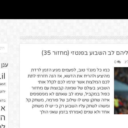
ם לב השבוע בפנטזי (מחזור 35)
יג
0
ענן 
כמו כל מנג'ר טוב, לפעמים מגיע הזמן לרדת
il
מהיציע ולהריח את הדשא, אז הנה חזרתי לתת
לכם המלצות אשר יגרמו לכם לקלל אותי
ast
השבוע. בעולם של שמונה קבוצות עם מחזור
ירו
כפול במקביל, שימו לב שאתם לא מפספסים
איזה שחקן שיש לו שילוב של פורמה, משחק קל
בלוג
ומשהו לשחק עליו השבוע רק כי יש לו משחק
או
אחד ולא שניים (אמרתי בזמן שאני הולך
הז
לח