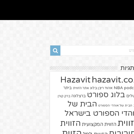
תגיות
hazavit.co.
Hazavit
NBA
podc
ביתר
אהוד ריבן בלוג
אתר הזווית
בלוג ספורט
שלים
ברצלונה
ברק קורן
הבית של
הבית של אוהדי הספורט
הדי הספורט בישראל
ווית
הזווית
הזווית המקצועית
הזוית
יבורים