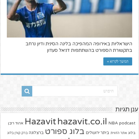
הישראליות באירופה המהפיכה בליגה הסינית ודיון נרחב
בתקשורת הספורט בהשתתפות דניאל סעדון
המשך לקרוא »
ענן תגיות
hazavit.co.il
Hazavit
NBA
podcast
אהוד ריבן
בלוג ספורט
ביתר ירושלים
ברצלונה
בלוג
אתר הזווית
ברק קורן בלוג