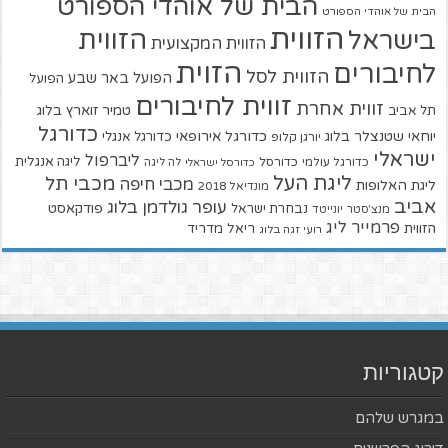
הבית של אוהדי הספורט
הבית של אוהדי הספורט
הזווית
הזווית
בישראל
הזווית המקצועית
הזוית
לחיבורים
הזווית לסל
הפועל באר שבע
הפועל
זווית לחיבורים
זווית אחרת
טמיר זוארץ בלוג
תל אביב
כדורגל
יוחאי שטנצלר בלוג
כדורגל אירופאי
כדורגל אנגלי
יורגן קלופ
ישראלי
ליברפול
ליגה אנגלית
כדורגל עולמי
כדורסל
כדורסל ישראלי
לה ליגה
ליגת העל
מכבי תל
מכבי חיפה
ליגת האלופות
מונדיאל 2018
אביב
עופר גולדמן בלוג
פודקאסט
נבחרת ישראל
מנצ'סטר יונייטד
פרמייר ליג
הזווית
ריאל מדריד
רועי זגה בלוג
קטגוריות
במגרש שלהם