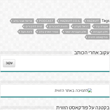
Tags
HAZAVIT
HAZAVIT.CO.IL
PODCAST
אריאל אבני בלוג
אשרת עיני
דניאל סעדון
הזווית לחיבורים
זווית לחיבורים
חלון העברות
חלון העברות ינואר
טמיר זוארץ בלוג
ליגת העל
פודקאסט הזווית
עקוב אחרי הכותב
עקוב
בקטנה על פודקאסט הזווית