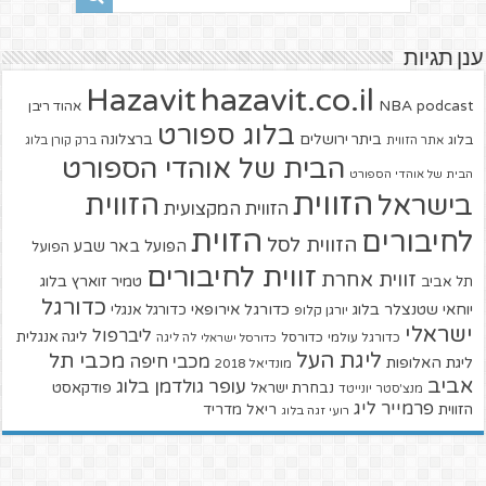
ענן תגיות
hazavit.co.il
Hazavit
NBA
podcast
אהוד ריבן
בלוג ספורט
ביתר ירושלים
ברצלונה
בלוג
אתר הזווית
ברק קורן בלוג
הבית של אוהדי הספורט
הבית של אוהדי הספורט
הזווית
הזווית
בישראל
הזווית המקצועית
הזוית
לחיבורים
הזווית לסל
הפועל באר שבע
הפועל
זווית לחיבורים
זווית אחרת
טמיר זוארץ בלוג
תל אביב
כדורגל
יוחאי שטנצלר בלוג
כדורגל אירופאי
כדורגל אנגלי
יורגן קלופ
ישראלי
ליברפול
ליגה אנגלית
כדורגל עולמי
כדורסל
כדורסל ישראלי
לה ליגה
ליגת העל
מכבי תל
מכבי חיפה
ליגת האלופות
מונדיאל 2018
אביב
עופר גולדמן בלוג
פודקאסט
נבחרת ישראל
מנצ'סטר יונייטד
פרמייר ליג
הזווית
ריאל מדריד
רועי זגה בלוג