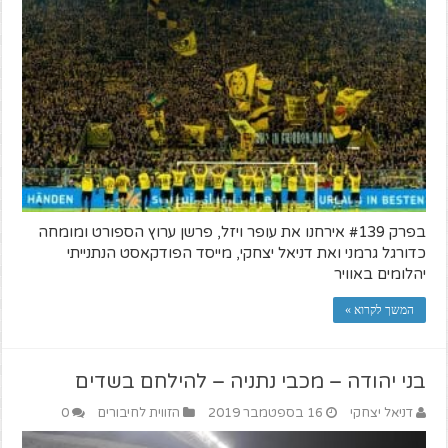
בפרק #139 אירחנו את עופר ויזל, פרשן ערוץ הספורט ומומחה
כדורגל גרמני ואת דניאל יצחקי, מייסד הפודקאסט הנתנייתי
יהלומים באוויר
המשך לקרוא »
בני יהודה – מכבי נתניה – להילחם בשדים
דניאל יצחקי
16 בספטמבר 2019
הזווית לחיבורים
0