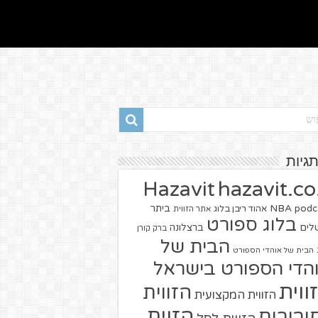
תגיות
hazavit.co.
Hazavit
NBA
podc
ביתר
אהוד ריבן בלוג
אתר הזווית
בלוג ספורט
שלים
ברצלונה
ברק קורן
הבית של
הבית של אוהדי הספורט
הדי הספורט בישראל
ווית
הזווית
הזווית המקצועית
הזוית
יבורים