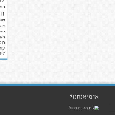
הפו
זו
שטנ
אנגל
כדור
האל
מכ
עופ
ליג
אז מי אנחנו ?