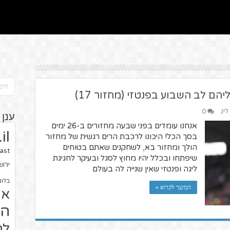
ם לב השבוע בפנטזי (מחזור 17)
ליג
0
ענן 
אנחנו עומדים בפני שבעה מחזורים ב-26 ימים
il
בסך הכל! היכונו לרכבת הרים רגשית של מחזור
הולך ומחזור בא, לשחקנים שאתם בטוחים
ast
שיפתחו ובכלל יהיו מחוץ לסגל ובעיקר לחגיגת
ירו
ליגה ופנטזי שאין שנייה לה בעולם
בלוג
המשך לקרוא »
או
הז
לח