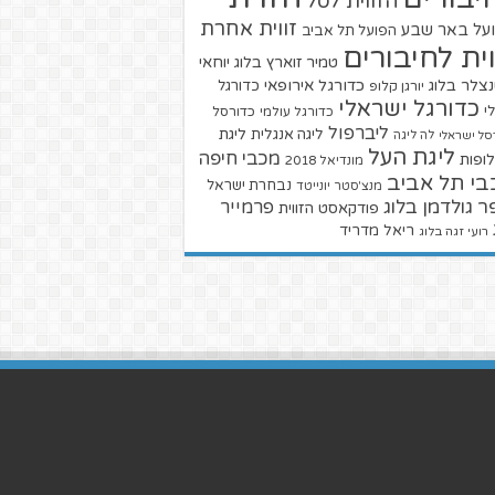
הזווית לסל
זווית אחרת
על באר שבע
הפועל תל אביב
וית לחיבורים
טמיר זוארץ בלוג
יוחאי
צלר בלוג
כדורגל אירופאי
כדורגל
יורגן קלופ
כדורגל ישראלי
י
כדורגל עולמי
כדורסל
ליברפול
ליגת
ליגה אנגלית
סל ישראלי
לה ליגה
ליגת העל
מכבי חיפה
ופות
מונדיאל 2018
בי תל אביב
נבחרת ישראל
מנצ'סטר יונייטד
ר גולדמן בלוג
פרמייר
פודקאסט הזווית
ריאל מדריד
רועי זגה בלוג