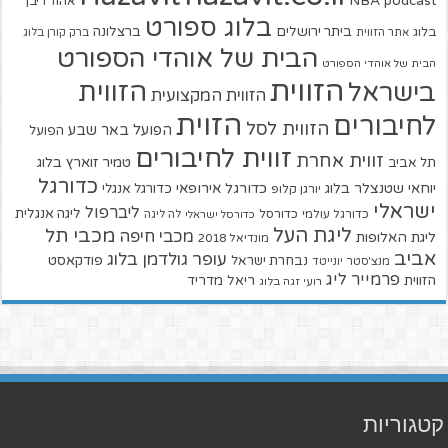
NBA
podcast
אהוד ריבן
בלוג ספורט
ביתר ירושלים
ברצלונה
בלוג
אתר הזווית
ברק קורן בלוג
הבית של אוהדי הספורט
הבית של אוהדי הספורט
הזווית
הזווית
בישראל
הזווית המקצועית
הזוית
לחיבורים
הזווית לסל
הפועל באר שבע
הפועל
זווית לחיבורים
זווית אחרת
טמיר זוארץ בלוג
תל אביב
כדורגל
יוחאי שטנצלר בלוג
כדורגל אירופאי
כדורגל אנגלי
יורגן קלופ
ישראלי
ליברפול
ליגה אנגלית
כדורגל עולמי
כדורסל
כדורסל ישראלי
לה ליגה
ליגת העל
מכבי תל
מכבי חיפה
ליגת האלופות
מונדיאל 2018
אביב
עופר גולדמן בלוג
פודקאסט
נבחרת ישראל
מנצ'סטר יונייטד
פרמייר ליג
הזווית
ריאל מדריד
רועי זגה בלוג
קטגוריות