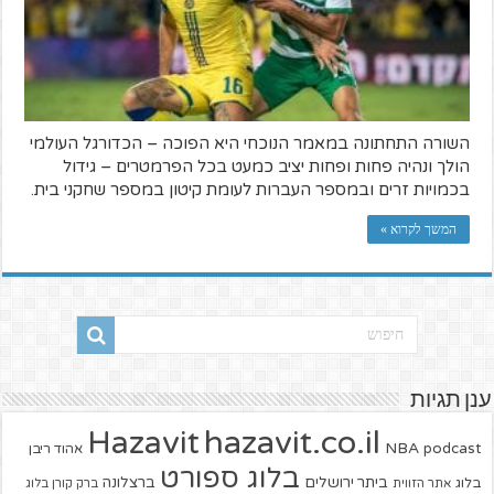
השורה התחתונה במאמר הנוכחי היא הפוכה – הכדורגל העולמי
הולך ונהיה פחות ופחות יציב כמעט בכל הפרמטרים – גידול
בכמויות זרים ובמספר העברות לעומת קיטון במספר שחקני בית.
המשך לקרוא »
ענן תגיות
hazavit.co.il
Hazavit
NBA
podcast
אהוד ריבן
בלוג ספורט
ביתר ירושלים
ברצלונה
בלוג
אתר הזווית
ברק קורן בלוג