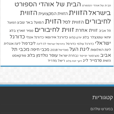
הבית של אוהדי הספורט
הבית של אוהדי הספורט
הזווית
הזווית
בישראל
הזווית המקצועית
הזוית
לחיבורים
הזווית לסל
הפועל באר שבע
הפועל
זווית לחיבורים
זווית אחרת
טמיר זוארץ בלוג
תל אביב
כדורגל
יוחאי שטנצלר בלוג
כדורגל אירופאי
כדורגל אנגלי
יורגן קלופ
ישראלי
ליברפול
ליגה אנגלית
כדורגל עולמי
כדורסל
כדורסל ישראלי
לה ליגה
ליגת העל
מכבי תל
מכבי חיפה
ליגת האלופות
מונדיאל 2018
אביב
עופר גולדמן בלוג
פודקאסט
נבחרת ישראל
מנצ'סטר יונייטד
פרמייר ליג
הזווית
ריאל מדריד
רועי זגה בלוג
קטגוריות
במגרש שלהם