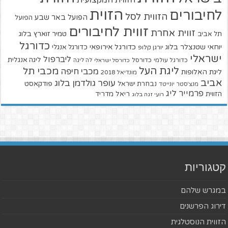
הזוית
לחיבורים
הזווית לסל
הפועל באר שבע
הפועל
זווית לחיבורים
זווית אחרת
טמיר זוארץ בלוג
תל אביב
כדורגל
יוחאי שטנצלר בלוג
כדורגל אירופאי
כדורגל אנגלי
יורגן קלופ
ישראלי
ליברפול
ליגה אנגלית
כדורגל עולמי
כדורסל
כדורסל ישראלי
לה ליגה
ליגת העל
מכבי תל
מכבי חיפה
ליגת האלופות
מונדיאל 2018
אביב
עופר גולדמן בלוג
פודקאסט
נבחרת ישראל
מנצ'סטר יונייטד
פרמייר ליג
הזווית
ריאל מדריד
רועי זגה בלוג
קטגוריות
במגרש שלהם
דירוג הפרשנים
הזווית הנוסטלגית