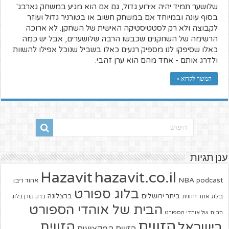
שלושער תמיד יהיה אירוע גדול, גם אם הוא מגיע במשחק גארבג'
בסוף עונה ובמיוחד אם במשחק חשוב או בטורניר גדול ועוזר
לקבוצה ולא רק לסטטיסטיקה האישית של השחקן. לא ארוכה
הרשימה של השחקנים שכבשו הרבה שלושערים, אבל יש כמה
כאלו שסיפקו לנו מספיק רגעים כאלו בשביל שנוכל אפילו להשוות
ולדרג אותם - אחד מהם הוא ערן זהבי.
המשך לקרוא »
ענן תגיות
hazavit.co.il
Hazavit
NBA
podcast
אהוד ריבן
בלוג ספורט
ביתר ירושלים
ברצלונה
בלוג
אתר הזווית
ברק קורן בלוג
הבית של אוהדי הספורט
הבית של אוהדי הספורט
הזווית
הזווית
בישראל
הזווית המקצועית