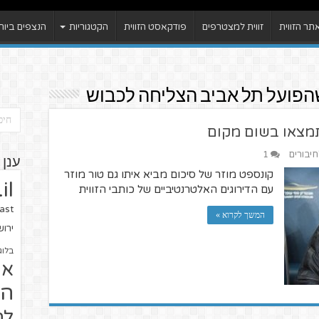
ר הזווית
זווית למצטרפים
פודקאסט הזווית
הקטגוריות
הנצפים ביות
הפועל תל אביב הצליחה לכבוש
חיבורים
1
ענן 
קונספט מוזר של סיכום מביא איתו גם טור מוזר
il
עם הדירוגים האלטרנטיביים של כותבי הזווית
ast
המשך לקרוא »
ירו
בלוג
או
הז
לח