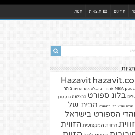
ר
חידונים
תוצאות
חנות
תגיות
hazavit.co.
Hazavit
NBA
podc
ביתר
אהוד ריבן בלוג
אתר הזווית
בלוג ספורט
שלים
ברצלונה
ברק קורן
הבית של
הבית של אוהדי הספורט
הדי הספורט בישראל
ווית
הזווית
הזווית המקצועית
הזוית
יבורים