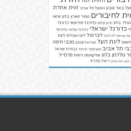
הזווית לסל
זווית אחרת
על באר שבע
הפועל תל אביב
וית לחיבורים
טמיר זוארץ בלוג
יוחאי
צלר בלוג
כדורגל אירופאי
כדורגל
יורגן קלופ
כדורגל ישראלי
י
כדורגל עולמי
כדורסל
ליברפול
ליגת
ליגה אנגלית
סל ישראלי
לה ליגה
ליגת העל
מכבי חיפה
ופות
מונדיאל 2018
בי תל אביב
נבחרת ישראל
מנצ'סטר יונייטד
ר גולדמן בלוג
פרמייר
פודקאסט הזווית
ריאל מדריד
רועי זגה בלוג