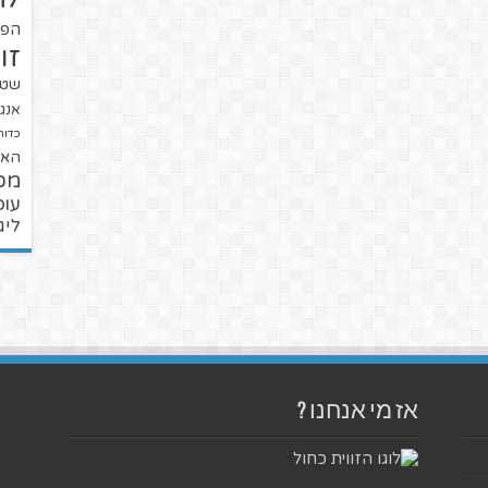
הפו
זו
שטנ
אנגל
כדור
האל
מכ
עופ
ליג
אז מי אנחנו ?