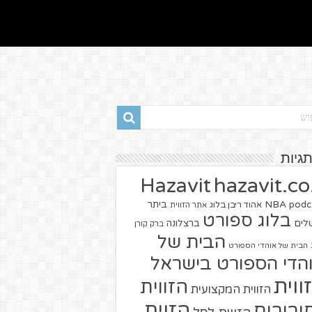
תגיות
hazavit.co.
Hazavit
NBA
podc
ביתר
אהוד ריבן בלוג
אתר הזווית
בלוג ספורט
שלים
ברצלונה
ברק קורן
הבית של
הבית של אוהדי הספורט
הדי הספורט בישראל
ווית
הזווית
הזווית המקצועית
הזוית
יבורים