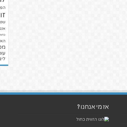
הפו
זו
שטנ
אנגל
כדור
האל
מכ
עופ
ליג
אז מי אנחנו ?