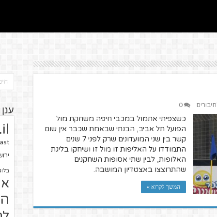
חיבורים
0
ענן 
כשצפיתי אתמול במכבי חיפה משחקת מול
il
הפועל תל אביב, הבנתי שבאמת שכבר אין שום
קשר בין שני המועדונים שרק לפני 7 שנים
ast
התמודדו על האליפות זו מול זו ושיחקו בליגת
ירו
האלופות, לבין שתי אסופות השחקנים
שהתרוצצו באצטדיון המושבה.
בלוג
או
המשך לקרוא »
הז
לח