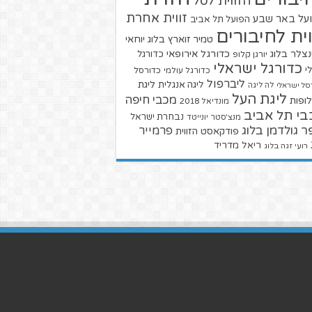
הזווית לסל
זווית אחרת
על באר שבע
הפועל תל אביב
וית לחיבורים
טמיר זוארץ בלוג
יוחאי
צלר בלוג
כדורגל אירופאי
כדורגל
יורגן קלופ
כדורגל ישראלי
י
כדורגל עולמי
כדורסל
ליברפול
ליגת
ליגה אנגלית
סל ישראלי
לה ליגה
ליגת העל
מכבי חיפה
ופות
מונדיאל 2018
בי תל אביב
נבחרת ישראל
מנצ'סטר יונייטד
ר גולדמן בלוג
פרמייר
פודקאסט הזווית
ריאל מדריד
רועי זגה בלוג