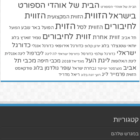
הבית של אוהדי הספורט
הבית של אוהדי הספורט
הזווית
הזווית
בישראל
הזווית המקצועית
הזוית
לחיבורים
הזווית לסל
הפועל באר שבע
הפועל
זווית לחיבורים
זווית אחרת
טמיר זוארץ בלוג
תל אביב
כדורגל
יוחאי שטנצלר בלוג
כדורגל אירופאי
כדורגל אנגלי
יורגן קלופ
ישראלי
ליברפול
ליגה אנגלית
כדורגל עולמי
כדורסל
כדורסל ישראלי
לה ליגה
ליגת העל
מכבי תל
מכבי חיפה
ליגת האלופות
מונדיאל 2018
אביב
עופר גולדמן בלוג
פודקאסט
נבחרת ישראל
מנצ'סטר יונייטד
פרמייר ליג
הזווית
ריאל מדריד
רועי זגה בלוג
קטגוריות
במגרש שלהם