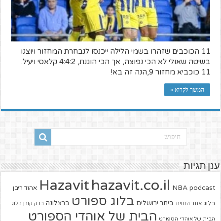
11 הכוכבים שזהרו בשמי הלילה ייכנסו לנבחרת המחזור ויוצגו
בשיטה שאולי לא הכי נפוצה, אך הכי הוגנת, 4:4:2 קלאסי ויעיל.
11 כוכביא מחזור 9,הנה זה בא!
המשך לקרוא »
ענן תגיות
hazavit.co.il
Hazavit
NBA
podcast
אהוד ריבן
בלוג ספורט
ביתר ירושלים
ברצלונה
בלוג
אתר הזווית
ברק קורן בלוג
הבית של אוהדי הספורט
הבית של אוהדי הספורט