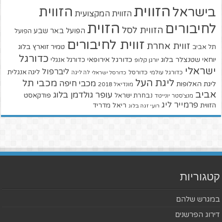
הזווית
הזווית
בישראל
הזווית המקצועית
הזוית
לחיבורים
הזווית לסל
הפועל באר שבע
הפועל
זווית לחיבורים
זווית אחרת
טמיר זוארץ בלוג
תל אביב
כדורגל
יוחאי שטנצלר בלוג
כדורגל אירופאי
כדורגל אנגלי
יורגן קלופ
ישראלי
ליברפול
ליגה אנגלית
כדורגל עולמי
כדורסל
כדורסל ישראלי
לה ליגה
ליגת העל
מכבי תל
מכבי חיפה
ליגת האלופות
מונדיאל 2018
אביב
עופר גולדמן בלוג
פודקאסט
נבחרת ישראל
מנצ'סטר יונייטד
פרמייר ליג
הזווית
ריאל מדריד
רועי זגה בלוג
קטגוריות
במגרש שלהם
דירוג הפרשנים