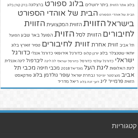
בלוג ספורט
ביתר ירושלים
ברצלונה
בלוג
אתר הזווית
ברק קורן בלוג
הבית של אוהדי הספורט
הבית של אוהדי הספורט
הזווית
הזווית
בישראל
הזווית המקצועית
הזוית
לחיבורים
הזווית לסל
הפועל באר שבע
הפועל
זווית לחיבורים
זווית אחרת
טמיר זוארץ בלוג
תל אביב
כדורגל
יוחאי שטנצלר בלוג
כדורגל אירופאי
כדורגל אנגלי
יורגן קלופ
ישראלי
ליברפול
ליגה אנגלית
כדורגל עולמי
כדורסל
כדורסל ישראלי
לה ליגה
ליגת העל
מכבי תל
מכבי חיפה
ליגת האלופות
מונדיאל 2018
אביב
עופר גולדמן בלוג
פודקאסט
נבחרת ישראל
מנצ'סטר יונייטד
פרמייר ליג
הזווית
ריאל מדריד
רועי זגה בלוג
קטגוריות