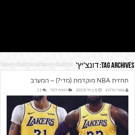
Tag Archives:
דונצ'יץ'
תחזית NBA מוקדמת (מדי?) – המערב
עופר גולדמן
6 ביולי 2019
הזווית לסל
11