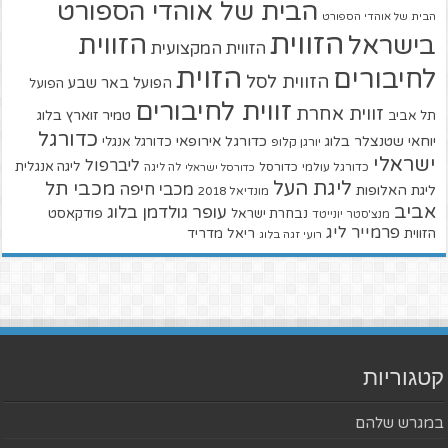
הבית של אוהדי הספורט
הבית של אוהדי הספורט
הזווית
הזווית
בישראל
הזווית המקצועית
הזוית
לחיבורים
הזווית לסל
הפועל באר שבע
הפועל
זווית לחיבורים
זווית אחרת
טמיר זוארץ בלוג
תל אביב
כדורגל
יוחאי שטנצלר בלוג
כדורגל אירופאי
כדורגל אנגלי
יורגן קלופ
ישראלי
ליברפול
ליגה אנגלית
כדורגל עולמי
כדורסל
כדורסל ישראלי
לה ליגה
ליגת העל
מכבי תל
מכבי חיפה
ליגת האלופות
מונדיאל 2018
אביב
עופר גולדמן בלוג
פודקאסט
נבחרת ישראל
מנצ'סטר יונייטד
פרמייר ליג
הזווית
ריאל מדריד
רועי זגה בלוג
קטגוריות
במגרש שלהם