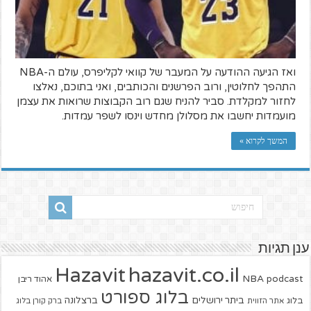
ואז הגיעה ההודעה על המעבר של קוואי לקליפרס, עולם ה-NBA
התהפך לחלוטין, ורוב הפרשנים והכותבים, ואני בתוכם, נאלצו
לחזור למקלדת. סביר להניח שגם רוב הקבוצות שרואות את עצמן
מועמדות יחשבו את מסלולן מחדש וינסו לשפר עמדות.
המשך לקרוא »
ענן תגיות
hazavit.co.il
Hazavit
NBA
podcast
אהוד ריבן
בלוג ספורט
ביתר ירושלים
ברצלונה
בלוג
אתר הזווית
ברק קורן בלוג