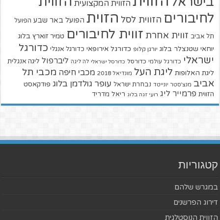
הזווית
הזווית
בישראל
הזווית המקצועית
הזוית
לחיבורים
הזווית לסל
הפועל באר שבע
הפועל
זווית לחיבורים
זווית אחרת
טמיר זוארץ בלוג
תל אביב
כדורגל
יוחאי שטנצלר בלוג
כדורגל אירופאי
כדורגל אנגלי
יורגן קלופ
ישראלי
ליברפול
ליגה אנגלית
כדורגל עולמי
כדורסל
כדורסל ישראלי
לה ליגה
ליגת העל
מכבי תל
מכבי חיפה
ליגת האלופות
מונדיאל 2018
אביב
עופר גולדמן בלוג
פודקאסט
נבחרת ישראל
מנצ'סטר יונייטד
פרמייר ליג
הזווית
ריאל מדריד
רועי זגה בלוג
קטגוריות
במגרש שלהם
דירוג הפרשנים
הזווית הנוסטלגית