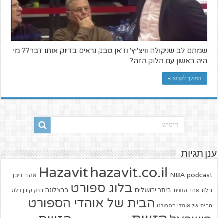
שמתם לב שניקולה וויצ'יץ' וז'אן טבק נראים בדיוק אותו דבר?? מי
היה ראשון עם הלוק הזה?
המשך לקרוא »
ענן תגיות
hazavit.co.il
Hazavit
NBA
podcast
אהוד ריבן
בלוג ספורט
ביתר ירושלים
ברצלונה
בלוג
אתר הזווית
ברק קורן בלוג
הבית של אוהדי הספורט
הבית של אוהדי הספורט