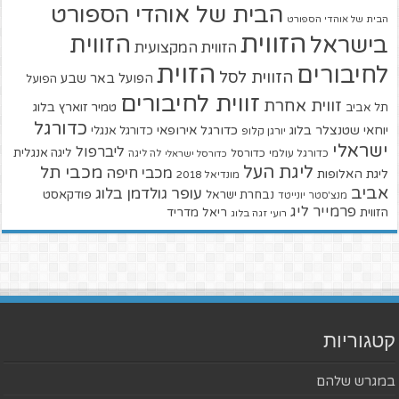
הבית של אוהדי הספורט
הבית של אוהדי הספורט
הזווית
הזווית
בישראל
הזווית המקצועית
הזוית
לחיבורים
הזווית לסל
הפועל באר שבע
הפועל
זווית לחיבורים
זווית אחרת
טמיר זוארץ בלוג
תל אביב
כדורגל
יוחאי שטנצלר בלוג
כדורגל אירופאי
כדורגל אנגלי
יורגן קלופ
ישראלי
ליברפול
ליגה אנגלית
כדורגל עולמי
כדורסל
כדורסל ישראלי
לה ליגה
ליגת העל
מכבי תל
מכבי חיפה
ליגת האלופות
מונדיאל 2018
אביב
עופר גולדמן בלוג
פודקאסט
נבחרת ישראל
מנצ'סטר יונייטד
פרמייר ליג
הזווית
ריאל מדריד
רועי זגה בלוג
קטגוריות
במגרש שלהם