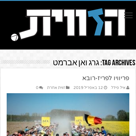
Tag Archives:
גרג ואן אברמט
פריוויו לפריז-רובא
איל פידל
12 באפריל 2019
זווית אחרת
0