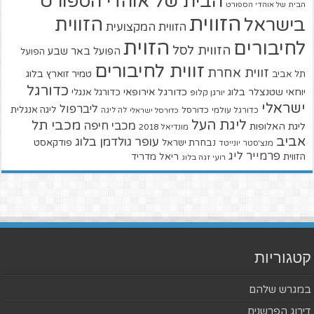
הבית של אוהדי הספורט
הבית של אוהדי הספורט
הזווית
הזווית
בישראל
הזווית המקצועית
הזוית
לחיבורים
הזווית לסל
הפועל באר שבע
הפועל
זווית לחיבורים
זווית אחרת
טמיר זוארץ בלוג
תל אביב
כדורגל
יוחאי שטנצלר בלוג
כדורגל אירופאי
כדורגל אנגלי
יורגן קלופ
ישראלי
ליברפול
ליגה אנגלית
כדורגל עולמי
כדורסל
כדורסל ישראלי
לה ליגה
ליגת העל
מכבי תל
מכבי חיפה
ליגת האלופות
מונדיאל 2018
אביב
עופר גולדמן בלוג
פודקאסט
נבחרת ישראל
מנצ'סטר יונייטד
פרמייר ליג
הזווית
ריאל מדריד
רועי זגה בלוג
קטגוריות
במגרש שלהם
דירוג הפרשנים