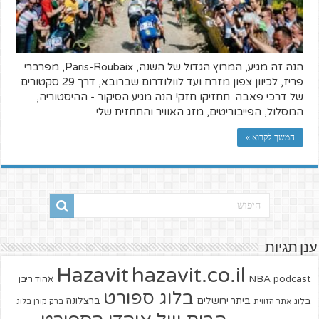
הנה זה מגיע, המרוץ הגדול של השנה, Paris-Roubaix, מפרברי
פריז, לכיוון צפון מזרח ועד לוולודרום שברובא, דרך 29 סקטורים
של דרכי פאבה. תחזיקו חזק! הנה מגיע הסיקור - ההיסטוריה,
המסלול, הפייבוריטים, מזג האוויר והתחזית שלי.
המשך לקרוא »
ענן תגיות
hazavit.co.il
Hazavit
NBA
podcast
אהוד ריבן
בלוג ספורט
ביתר ירושלים
ברצלונה
בלוג
אתר הזווית
ברק קורן בלוג