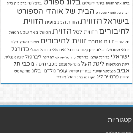
בלוג ספורט
ביתר ירושלים
ברצלונה
בלוג
אתר הזווית
ברק קורן בלוג
הבית של אוהדי הספורט
הבית של אוהדי הספורט
הזווית
הזווית
בישראל
הזווית המקצועית
הזוית
לחיבורים
הזווית לסל
הפועל באר שבע
הפועל
זווית לחיבורים
זווית אחרת
טמיר זוארץ בלוג
תל אביב
כדורגל
יוחאי שטנצלר בלוג
כדורגל אירופאי
כדורגל אנגלי
יורגן קלופ
ישראלי
ליברפול
ליגה אנגלית
כדורגל עולמי
כדורסל
כדורסל ישראלי
לה ליגה
ליגת העל
מכבי תל
מכבי חיפה
ליגת האלופות
מונדיאל 2018
אביב
עופר גולדמן בלוג
פודקאסט
נבחרת ישראל
מנצ'סטר יונייטד
פרמייר ליג
הזווית
ריאל מדריד
רועי זגה בלוג
קטגוריות